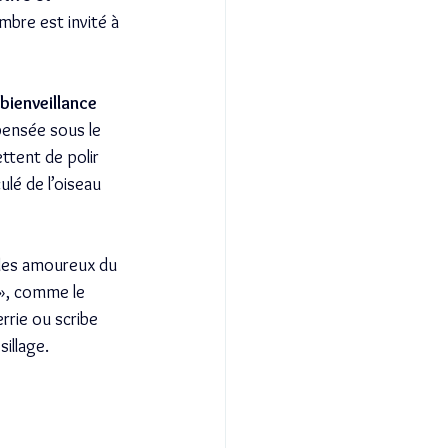
mbre est invité à 
bienveillance 
pensée sous le 
ttent de polir 
ulé de l’oiseau 
r les amoureux du 
 », comme le 
rrie ou scribe 
sillage.