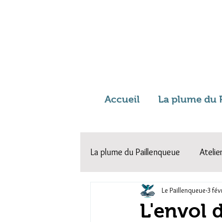
Accueil
La plume du 
La plume du Paillenqueue
Atelie
Le Paillenqueue
3 fév
A vos plumes !
L'envol 