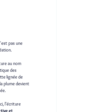
n'est pas une 
éation. 
iture au nom 
tique des 
tte lignée de 
la plume devient 
vée.
, l’écriture 
tive et 