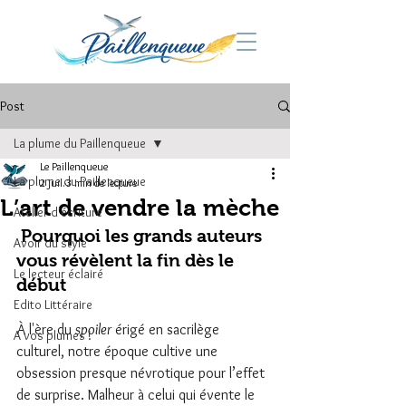
Post
La plume du Paillenqueue
Le Paillenqueue
La plume du Paillenqueue
2 juil.
3 min de lecture
L’art de vendre la mèche
Atelier d'écriture
 Pourquoi les grands auteurs 
Avoir du style
vous révèlent la fin dès le 
Le lecteur éclairé
début
Edito Littéraire
À l'ère du 
spoiler
 érigé en sacrilège 
A vos plumes !
culturel, notre époque cultive une 
obsession presque névrotique pour l’effet 
de surprise. Malheur à celui qui évente le 