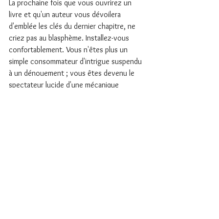
La prochaine fois que vous ouvrirez un 
livre et qu'un auteur vous dévoilera 
d'emblée les clés du dernier chapitre, ne 
criez pas au blasphème. Installez-vous 
confortablement. Vous n'êtes plus un 
simple consommateur d'intrigue suspendu 
à un dénouement ; vous êtes devenu le 
spectateur lucide d'une mécanique 
implacable. 
Et c'est là que la grande 
littérature commence.
Avoir du style