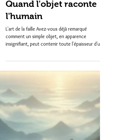
Atelier d'écriture
Quand l'objet raconte
l'humain
L'art de la faille Avez-vous déjà remarqué
comment un simple objet, en apparence
insignifiant, peut contenir toute l'épaisseur d'une
vie ? Un briquet dont le vernis s'écaille sous la
pression d'un pouce nerveux, une clé qui ne
semble ouvrir aucune porte, ou encore un vieux
processeur devenu le relique d'un monde disparu.
En littérature, le portrait linéaire — cet inventaire
de la couleur des yeux ou de la taille que nous
appelons parfois la « fiche de police » — s'avère
souv